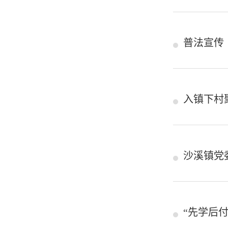
普法宣传
入镇下村
沙溪镇党
“先学后