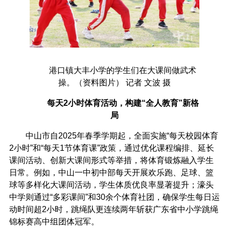
港口镇大丰小学的学生们在大课间做武术
操。（资料图片） 记者 文波 摄
每天2小时体育活动，构建“全人教育”新格
局
中山市自2025年春季学期起，全面实施“每天校园体育
2小时”和“每天1节体育课”政策，通过优化课程编排、延长
课间活动、创新大课间形式等举措，将体育锻炼融入学生
日常。例如，中山一中初中部每天开展欢乐跑、足球、篮
球等多样化大课间活动，学生体质优良率显著提升；濠头
中学则通过“多彩课间”和30余个体育社团，确保学生每日运
动时间超2小时，跳绳队更连续两年斩获广东省中小学跳绳
锦标赛高中组团体冠军。