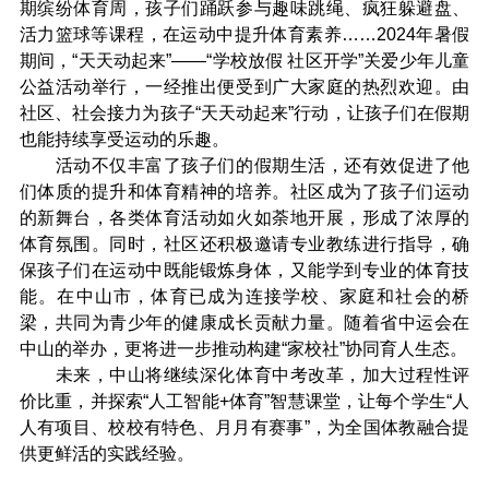
期缤纷体育周，孩子们踊跃参与趣味跳绳、疯狂躲避盘、
活力篮球等课程，在运动中提升体育素养……2024年暑假
期间，“天天动起来”——“学校放假 社区开学”关爱少年儿童
公益活动举行，一经推出便受到广大家庭的热烈欢迎。由
社区、社会接力为孩子“天天动起来”行动，让孩子们在假期
也能持续享受运动的乐趣。
活动不仅丰富了孩子们的假期生活，还有效促进了他
们体质的提升和体育精神的培养。社区成为了孩子们运动
的新舞台，各类体育活动如火如荼地开展，形成了浓厚的
体育氛围。同时，社区还积极邀请专业教练进行指导，确
保孩子们在运动中既能锻炼身体，又能学到专业的体育技
能。在中山市，体育已成为连接学校、家庭和社会的桥
梁，共同为青少年的健康成长贡献力量。随着省中运会在
中山的举办，更将进一步推动构建“家校社”协同育人生态。
未来，中山将继续深化体育中考改革，加大过程性评
价比重，并探索“人工智能+体育”智慧课堂，让每个学生“人
人有项目、校校有特色、月月有赛事”，为全国体教融合提
供更鲜活的实践经验。