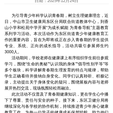
日期：2025年12月24日
为引导青少年科学认识青春期，树立生理健康理念，近
日，中山市卫生健康局东区分局联合街道教体中心，到香
山小学和松苑中学开展“为成长赋能 为青春导航”主题教育
系列学习活动。本次活动作为东区街道青少年健康教育工
作的重要内容，旨在为即将或正在步入青春期的学生提供
专业、系统、正向的成长指导，活动共吸引参展师生约
3000人。
活动期间，学校老师在健康课上有序组织学生前往参观
学习，围绕“生命的奥秘”“认识我的身体”“倡导性别平等”等
多个板块，科学讲解青春期生理发育的特点与规律，帮助
学生正确看待并接纳自身变化。同学们认真聆听、积极记
录，主动提出关于身体变化的疑问，围绕展板内容与老师
展开热烈交流，现场氛围轻松而融洽。
此次活动不仅普及了青春期健康知识，更在学生心中播
下了尊重、责任与安全的种子。接下来，东区卫健分局将
继续深化与各学校的协作机制，持续推进青少年身心健康
教育工作，为每一位学子的健康成长保驾护航，助力他们