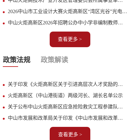
中山火炬高技术产业开发区管理委员会所属事业单位2026年公开招聘事业单位人员
考试综合成绩及入围体检人员名单公布
2026中山市工业设计大赛火炬高新区“湾区光谷”光电设计专项赛方案
中山火炬高新区2026年招聘公办中小学非编制教师拟聘用人员公示
查看更多 >
政策法规
政策解读
关于印发《火炬高新区关于引进高层次人才奖励的实施细则（试行）》的通知
火炬高新区（中山港街道）两级河长、湖长名单公示
关于公布中山火炬高新区应急抢险救灾工程参建队伍储备库名单（房屋建筑和市政、水利、地质灾害类别）的通知
中山市发展和改革局关于印发《中山市发展和改革局产业扶持专项资金管理办法》的通知
查看更多 >