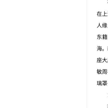
在一
在上
人缘
东籍
海。
座大
敏周
璃罩
19
李敏