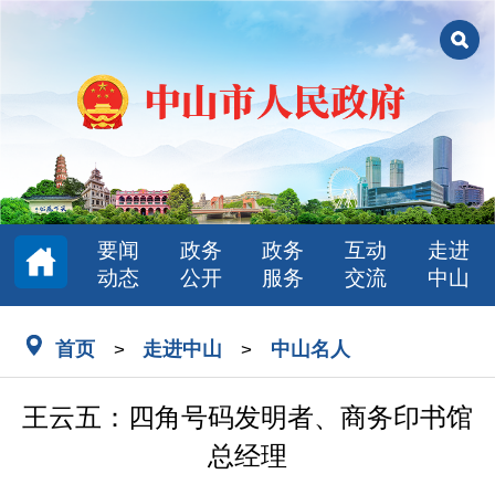
要闻
政务
政务
互动
走进
动态
公开
服务
交流
中山
首页
走进中山
中山名人
>
>
王云五：四角号码发明者、商务印书馆
总经理