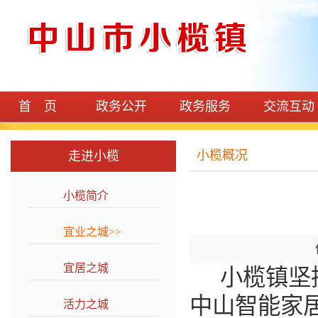
首 页
政务公开
政务服务
交流互动
小榄概况
走进小榄
小榄简介
>>
宜业之城
>>
宜居之城
>>
小榄镇坚
中山智能家
活力之城
>>