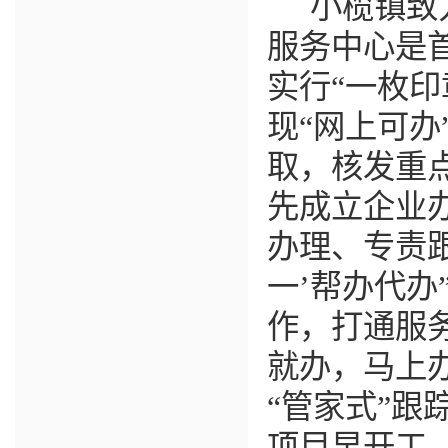
小榄镇致
服务中心是
实行
“
一枚印
现
“
网上可办
取，核发重
先成立企业
办理、专责
一
’
帮办代办
作，打通服
就办，马上
“
管家式
”
跟
项目早开工