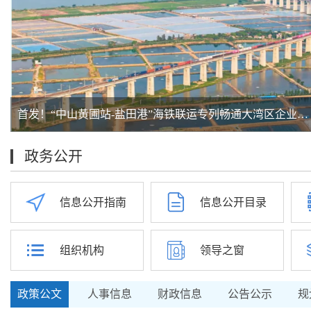
土特产→品牌货！四向发力推动黄圃腊味转型升级
总书记的人民情怀 | “让内需成
政务公开
信息公开指南
信息公开目录
组织机构
领导之窗
政策公文
人事信息
财政信息
公告公示
规