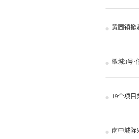
黄圃镇掀
翠城3号
19个项
南中城际