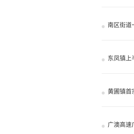
南区街道
东凤镇上
黄圃镇首
广澳高速