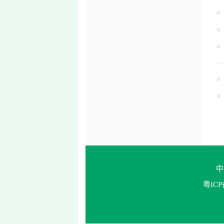
中
粤ICP