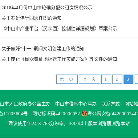
2018年4月份中山市轮候分配公租房情况公示
关于罗雄伟等同志任职的通知
《中山市产业平台（民众园）控制性详细规划》草案公示
关于做好“十一”期间文明创建工作的通知
关于废止《民众镇征地拆迁工作实施方案》等文件的通知
第一页
上一页
1
2
3
山市人民政府办公室主办 中山市信息中心承办
联系方式
网站
备11005604号
网站标识码4420000052
粤公网安备 4420000244
建议使用1024 X 768分辨率，IE8.0以上版本浏览器浏览本站