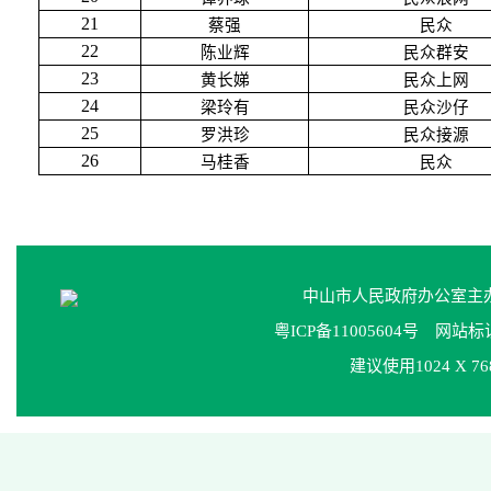
21
蔡强
民众
22
陈业辉
民众群安
23
黄长娣
民众上网
24
梁玲有
民众沙仔
25
罗洪珍
民众接源
26
马桂香
民众
中山市人民政府办公室
粤ICP备11005604号
网站标识码
建议使用1024 X 