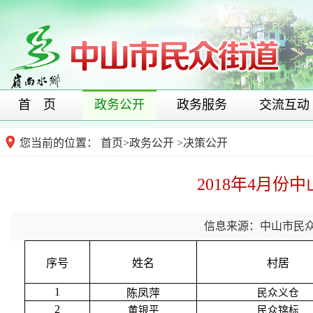
首 页
政务公开
政务服务
交流互动
您当前的位置：
首页
>
政务公开
>
决策公开
2018年4月
信息来源：中山市民
序号
姓名
村居
1
陈凤萍
民众义仓
2
黄银平
民众锦标