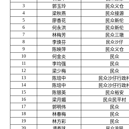
3
郭玉玲
民众义仓
4
梁秋燕
民众接源
5
廖香花
民众新伦
6
何永洪
民众新伦
7
林梅芳
民众三墩
8
李焕芬
民众沙仔
9
陈映萍
民众义仓
10
何金炎
民众
11
李均强
民众
12
梁少梅
民众
13
陈培中
民众沙仔行政
14
陈培中
民众沙仔行政
15
陈银英
民众裕安
16
梁月媚
民众民平村
17
郭明伟
民众
18
林春梅
民众
19
林方彩
民众
20
谭养球
民众浪网