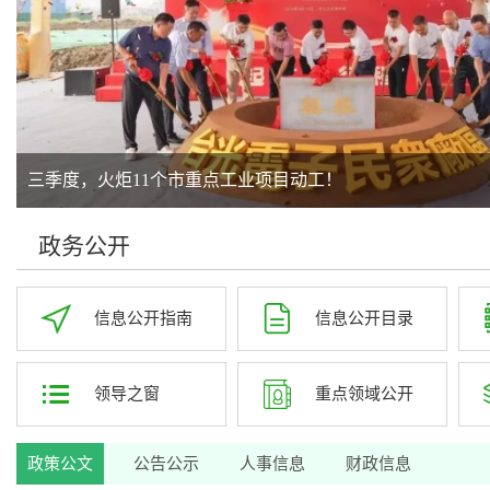
三季度，火炬11个市重点工业项目动工！
时时注意安全，处处预防事故
总书记的人民情怀 | “让内需成
政务公开
信息公开指南
信息公开目录
领导之窗
重点领域公开
政策公文
公告公示
人事信息
财政信息