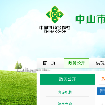
首 页
政务公开
供销
政务公开
供
内设机构
>>
领导之窗
>>