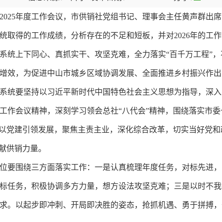
025年度工作会议，市供销社党组书记、理事会主任黄声群出
统取得的工作成绩，分析存在的不足和短板，并对2026年的工
系统上下同心、真抓实干、攻坚克难，全力落实“百千万工程”
增效，为促进中山市城乡区域协调发展、全面推进乡村振兴作出
系统要坚持以习近平新时代中国特色社会主义思想为指导，深入
工作会议精神，深刻学习领会总社“八代会”精神，围绕落实市
，以党建引领发展，聚焦主责主业，深化综合改革，切实当好党
贡献供销力量。
要围绕三方面落实工作：一是认真梳理年度任务，对标先进，
标任务，积极协调多方力量，想方设法攻坚克难；三是以时不我
求。以起步即冲刺、开局即决胜的姿态，抢抓机遇、勇于拼搏，