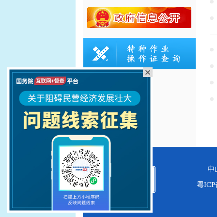
中
粤ICP