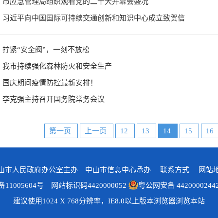
市应急管理局组织观看党的二十大开幕会盛况
习近平向中国国际可持续交通创新和知识中心成立致贺信
拧紧“安全阀”，一刻不放松
我市持续强化森林防火和安全生产
国庆期间疫情防控最新安排！
李克强主持召开国务院常务会议
第一页
上一页
12
13
14
15
16
山市人民政府办公室主办 中山市信息中心承办
联系方式
网站
备11005604号
网站标识码4420000052
粤公网安备 4420000244
建议使用1024 X 768分辨率，IE8.0以上版本浏览器浏览本站