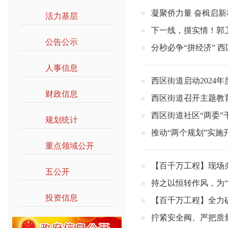
凝聚侨力量 奋楫启
活力基层
>>
下一线，摸实情！郭
公告公示
>>
分秒必争“拼经济” 
人事信息
>>
西区街道启动2024
财政信息
>>
西区街道召开主题教
西区街道社区“两委”
规划统计
>>
推动“两个规划”实
重点领域公开
>>
【百千万工程】现场
五公开
>>
持之以恒转作风，为
投资信息
>>
【百千万工程】全力
拧紧安全阀、严把质