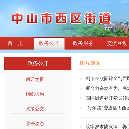
首 页
政务公开
政务服务
交流互动
图片新闻
政务公开
副市长欧阳锦全到西
领导之窗
>>
聚合力奋发有为、克难
组织机构
>>
西区街道召开党员领
“瓶颈路”变通途！西
政策公文
>>
政务动态
>>
筑牢岁末防火墙！郭