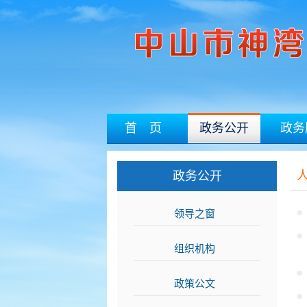
首 页
政务公开
政务
政务公开
领导之窗
>>
组织机构
>>
政策公文
>>