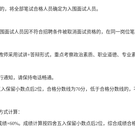
的，将全部笔试合格人员确定为入围面试人员。
围面试人员因不符合招聘条件被取消面试资格的，在同一岗位笔
聘教师采用试讲+答辩形式，重点考察政治素质、职业道德、专业
另行通知，请保持电话畅通。
舍五入保留小数点后2位，合格分数线为70分，低于合格分数线的
方式计算：
试成绩×60%。成绩计算按四舍五入保留小数点后2位，综合成绩合