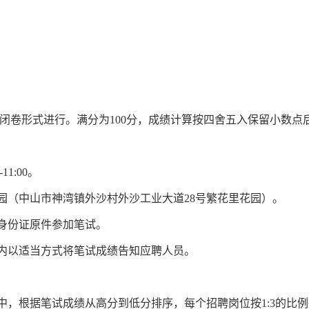
。
以闭卷形式进行。满分为100分，成绩计算按四舍五入保留小数点
11:00。
儿园（中山市神湾镇外沙村外沙工业大道28号繁花里花园）。
的身份证原件参加笔试。
日内以适当方式将笔试成绩告知应聘人员。
员中，根据笔试成绩从高分到低分排序，每个招聘岗位按1:3的比