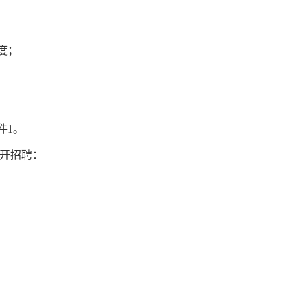
度；
件1。
开招聘：