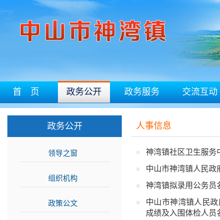
首 页
政务公开
政务服务
交流互动
人事信息
政务公开
神湾镇社区卫生服务中
领导之窗
>>
中山市神湾镇人民政
组织机构
>>
神湾镇拟录用公务员
中山市神湾镇人民政
政策公文
>>
成绩及入围体检人员