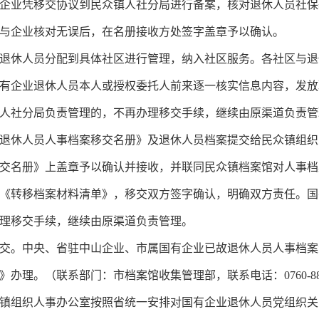
业凭移交协议到民众镇人社分局进行备案，核对退休人员社保
与企业核对无误后，在名册接收方处签字盖章予以确认。
休人员分配到具体社区进行管理，纳入社区服务。各社区与退
有企业退休人员本人或授权委托人前来逐一核实信息内容，发放
社分局负责管理的，不再办理移交手续，继续由原渠道负责管
休人员人事档案移交名册》及退休人员档案提交给民众镇组织
交名册》上盖章予以确认并接收，并联同民众镇档案馆对人事档
《转移档案材料清单》，移交双方签字确认，明确双方责任。国
理移交手续，继续由原渠道负责管理。
。中央、省驻中山企业、市属国有企业已故退休人员人事档案资
理。（联系部门：市档案馆收集管理部，联系电话：0760-8832
组织人事办公室按照省统一安排对国有企业退休人员党组织关