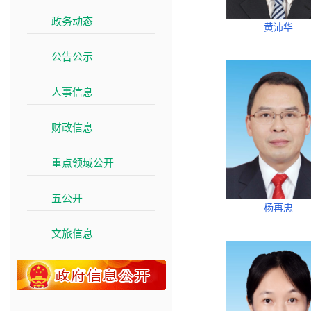
政务动态
>>
黄沛华
公告公示
>>
人事信息
>>
财政信息
>>
重点领域公开
>>
五公开
>>
杨再忠
文旅信息
>>