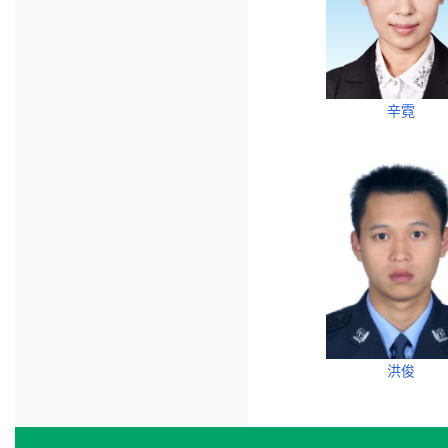
辛霓
洪俊