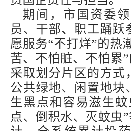
资国企责任与担当。
期间，市国资委领
员
、
干部
、
职工踊跃
愿服务
“
不打烊
”
的热
苦、不怕脏、不怕累
”
采取划分片区的方式
公共绿地、闲置地块
生黑点和容易滋生蚊
点、倒积水、灭蚊虫
”