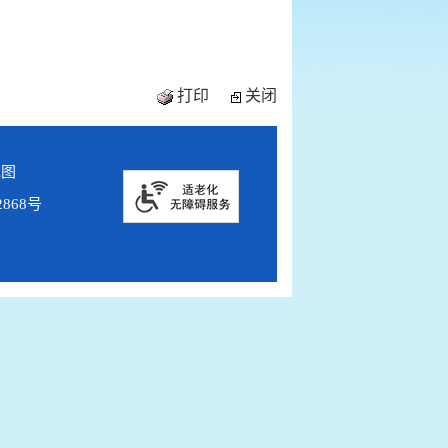
打印
关闭
地图
2868号