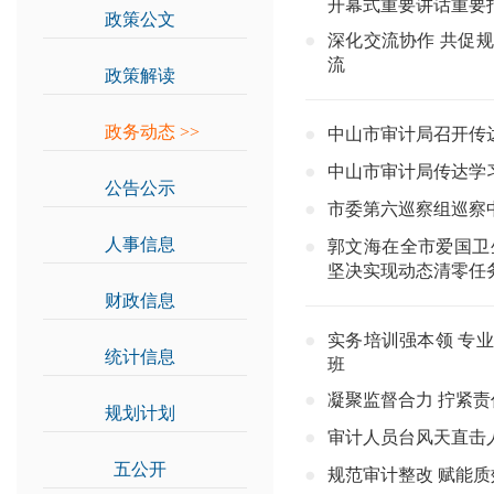
开幕式重要讲话重要
政策公文
>>
深化交流协作 共促
流
政策解读
>>
政务动态
>>
中山市审计局召开传
中山市审计局传达学
公告公示
>>
市委第六巡察组巡察
人事信息
>>
郭文海在全市爱国卫
坚决实现动态清零任
财政信息
>>
实务培训强本领 专
统计信息
>>
班
凝聚监督合力 拧紧责
规划计划
>>
审计人员台风天直击
五公开
>>
规范审计整改 赋能