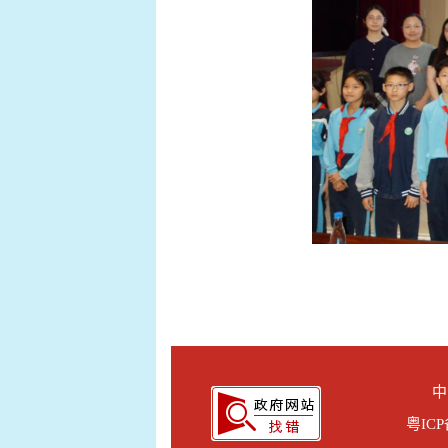
中
粤ICP