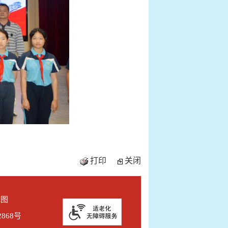
打印
关闭
地图
2868号