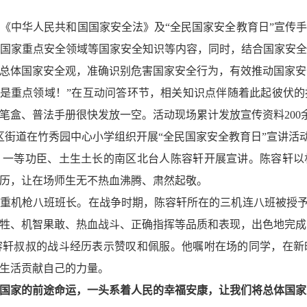
《中华人民共和国国家安全法》及“全民国家安全教育日”宣传
国家重点安全领域等国家安全知识等内容，同时，结合国家安
总体国家安全观，准确识别危害国家安全行为，有效推动国家安
物安全也是重点领域！”在互动问答环节，相关知识点伴随着此起彼
笔盒、普法手册很快发放一空。活动现场累计发放宣传资料200余
南区街道在竹秀园中心小学组织开展“全民国家安全教育日”宣讲活
、一等功臣、土生土长的南区北台人陈容轩开展宣讲。陈容轩以
历，让在场师生无不热血沸腾、肃然起敬。
时任重机枪八班班长。在战争时期，陈容轩所在的三机连八班被授予
牲、机智果敢、热血战斗、正确指挥等品质和表现，出色地完成
容轩叔叔的战斗经历表示赞叹和佩服。他嘱咐在场的同学，在新
生活贡献自己的力量。
国家的前途命运，
一头系着人民的幸福安康，
让我们将总体国家