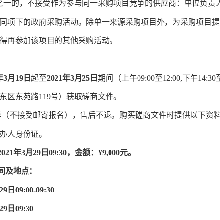
之一的，不接受作为参与同一采购项目竞争的供应商：单位负责
同项下的政府采购活动。除单一来源采购项目外，为采购项目提
得再参加该项目的其他采购活动。
1年3月
19
日
起至
2021年3月
25
日
期间（上午09:00至12:00,下午14
东区东苑路119号）获取磋商文件。
/套（不接受邮寄报名），售后不退。购买磋商文件时提供以下资
办人身份证。
2021年3月
29
日
09:30
，金额：¥
9
,000元。
间及地点：
29
日
09:00
-
09:30
29
日
09:30