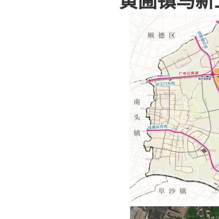
黄圃镇马新