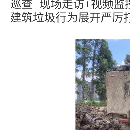
巡查+现场走访+视频
建筑垃圾行为展开严厉