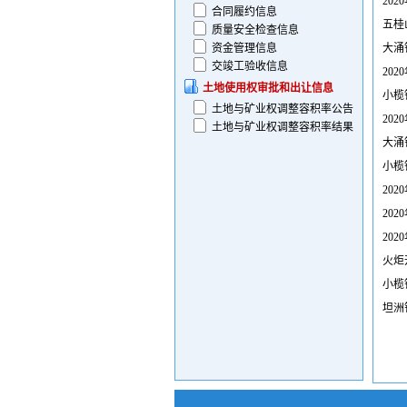
20
合同履约信息
五桂
质量安全检查信息
资金管理信息
大涌
交竣工验收信息
20
土地使用权审批和出让信息
小榄
土地与矿业权调整容积率公告
20
土地与矿业权调整容积率结果
大涌
小榄
20
20
20
火炬
小榄
坦洲