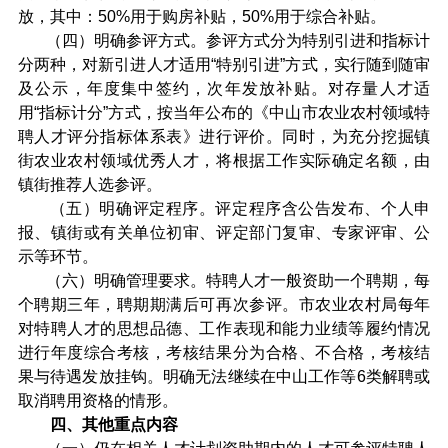
放，其中：50%用于购房补贴，50%用于综合补贴。
（四）明确参评方式。参评方式分为特别引进和指标计
分两种，对新引进人才适用“特别引进”方式，实行随到随审
及公示，年度集中签约，次年发放补贴。对存量人才适
用“指标计分”方式，按当年公布的《中山市农业农村领域特
聘人才评分指标体系表》进行评价。同时，为充分挖掘镇
街农业农村领域优秀人才，将根据工作实际确定名额，由
镇街推荐人选参评。
（五）明确评定程序。评定程序含公告发布、个人申
报、镇街或有关单位初审、评定部门复审、专家评审、公
示等环节。
（六）明确管理要求。特聘人才一般资助一个聘期，每
个聘期三年，聘期期满后可再次参评。市农业农村局每年
对特聘人才的思想品德、工作表现和能力业绩等履约情况
进行年度综合考核，考核结果分为合格、不合格，考核结
果与待遇发放挂钩。明确无法继续在中山工作等6类解聘或
取消聘用资格的情形。
四、其他重点内容