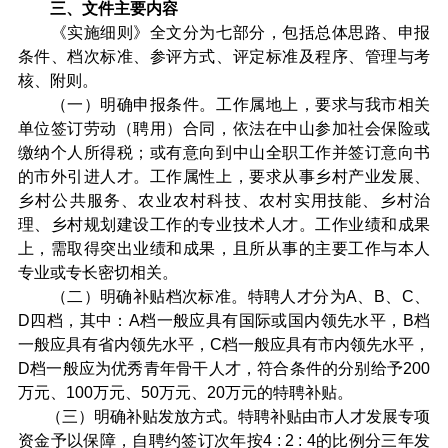
三、文件主要内容
《实施细则》全文分为七部分，包括总体思路、申报
条件、档次标准、参评方式、评定标准及程序、管理与考
核、附则。
（一）明确申报条件。工作属地上，要求与我市相关
单位签订劳动（聘用）合同，依法在中山参加社会保险或
缴纳个人所得税；或有意向到中山全职工作并签订意向书
的市外引进人才。工作属性上，要求从事乡村产业发展、
乡村公共服务、农业农村科技、农村实用技能、乡村治
理、乡村规划建设工作的专业技术人才。工作业绩和成果
上，需取得突出业绩和成果，且所从事的主要工作与本人
专业或专长密切相关。
（二）明确补贴档次标准。特聘人才分为A、B、C、
D四档，其中：A档一般应具有国际或国内领先水平，B档
一般应具有省内领先水平，C档一般应具有市内领先水平，
D档一般应为优秀青年骨干人才，符合条件的分别给予200
万元、100万元、50万元、20万元的特聘补贴。
（三）明确补贴发放方式。特聘补贴由市人才发展专项
资金予以保障，自聘约签订次年按4 : 2 : 4的比例分三年发