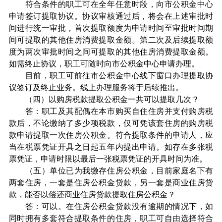
符合条件的职工可在全年任意时段，向市公积金中心
申请签订提取协议。协议审核通过后，将会在上述审批时
间进行统一审批，首次提取额度为申请时间至审批时间期
间可提取的其他住房消费提取金额。第二次及后续提取额
度为两次审批时间之间可提取的其他住房消费提取金额。
如需终止协议，职工可随时向市公积金中心申请办理。
目前，职工可前往市公积金中心线下窗口办理提取协
议签订及终止业务。线上办理服务将于后续推出。
（四）以购房税款提取公积金一共可以提取几次？
答：职工及其配偶在本市购买自住住房并支付购房税
款后，不论缴纳了多少项税款，仅可凭该套住房的购房税
款申请提取一次住房公积金。符合提取条件的申请人，应
当在税票凭证开具之日起五年内提出申请。如存在多张税
票凭证，申请时限以最后一张税票凭证的开具时间为准。
（五）单位已为我缴存住房公积金，目前家庭名下有
两套住房，一套是住房公积金贷款，另一套是商业住房贷
款，能否以偿还商业住房贷款提取住房公积金？
答：可以。在住房公积金贷款没有逾期的情况下，如
同时拥有多套符合提取条件的住房，职工可自由选择符合