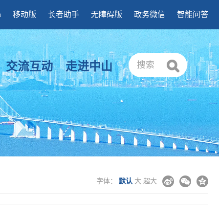
h
移动版
长者助手
无障碍版
政务微信
智能问答
交流互动
走进中山
搜索
字体：
默认
大
超大