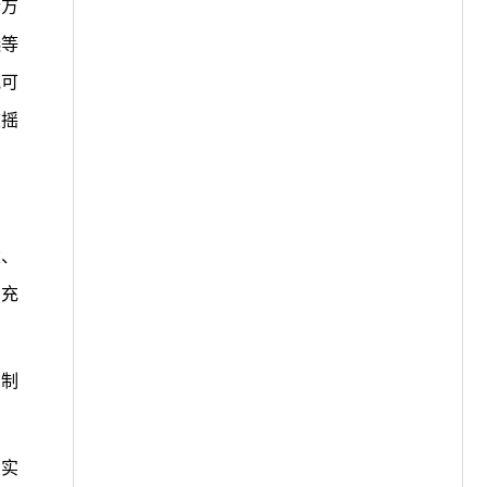
个方
选等
胞可
校摇
大、
，充
，制
山实