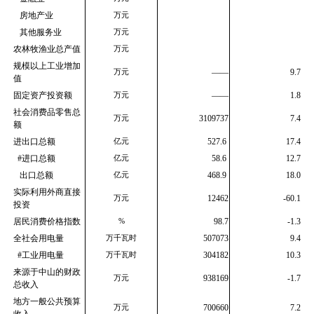
   房地产业
万元
   其他服务业
万元
农林牧渔业总产值
万元
规模以上工业增加
——
9.7
万元
值
固定资产投资额
——
1.8
万元
社会消费品零售总
3109737
7.4
万元
额
进出口总额
527.6 
17.4
亿元
  #进口总额
58.6 
12.7
亿元
   出口总额
468.9 
18.0
亿元
实际利用外商直接
12462
-60.1
万元
投资
居民消费价格指数
98.7
-1.3
%
全社会用电量
507073
9.4
万千瓦时
  #工业用电量
304182
10.3
万千瓦时
来源于中山的财政
938169
-1.7
万元
总收入
地方一般公共预算
700660
7.2
万元