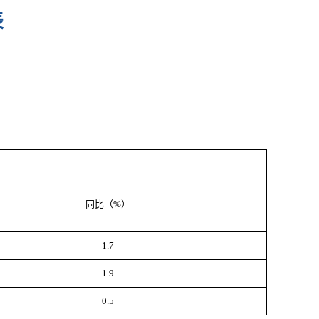
表
同比（%）
1.7
1.9
0.5