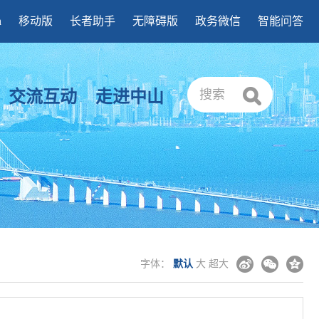
h
移动版
长者助手
无障碍版
政务微信
智能问答
交流互动
走进中山
搜索
字体：
默认
大
超大