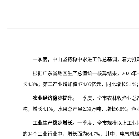
一
季度，中山坚持稳中求进工作总基调，着力推
根据广东省地区生产总值统一核算结果，
2025
年
长
4.3%
；第二产业增加值
474.05
亿元，同比增长
5.1%
农业
经济稳步提升
。
一季度，全市农林牧渔业总
吨，增长
4.1
%
；水果总产量
2.
39
万吨，增长
6.8
%
。渔
工业生产
稳步
增长。
一季度，全市规模以上工业
的
34
个工业行业中，增长面为
64.7
%
，其中，电气机