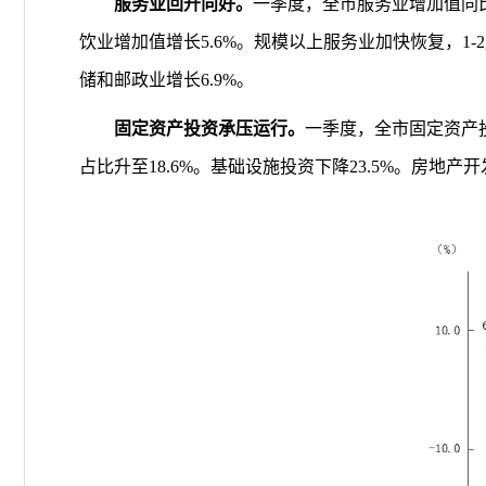
服务业
回升向好
。
一季度，全市服务业增加值同
饮业增加值增长
5.6
%
。规模以上服务业加快恢复，
1-2
储
和邮政
业
增长
6.9%
。
固定资产投资承压运
行
。
一季度，全市固定资产
占比升至
1
8.6
%
。基础设施投资
下降
23.5
%
。
房地产开