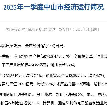
2025年一季度中山市经济运行简况
信息来源：中山市统计局政务网站
发布日期：2025年04月29日
动高质量发展，全市经济
运行平稳
开局。
一季度，我市地区生产总值
973.09
亿元，按不变价格计算，同比
；第三产业增加值
484.82
亿元，同比增长
3.4%
。
产值
32.33
亿元，增长
7.0%
。
农业实现产值
12.
38
亿元，增长
4
.7%
业实现产值
18.49
亿元，增长
8.0
%
；水产品总量
8.
69
万吨，增长
7.
2
增加值
同比增长
5.6
%
。分门类看，制造业增长
6.2
%
，电力、热力
械和器材制造业增长
7
.1%
；计算机、通信和其他电子设备制造业