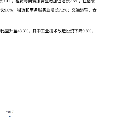
长
9.0%
；
租赁与商务服务业
增加值增长
7.5
%
；
住宿餐
长
9.0
%
；
租赁和商务服务业增长
7.2
%
；
交通运输
、
仓
的比重升至
4
8.3
%
，其中工业技术改造投资
下降
9.8
%
，