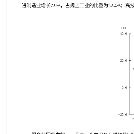
进制造业增长
7.9
%
，占规上工业的比重为
52.
4
%
；高