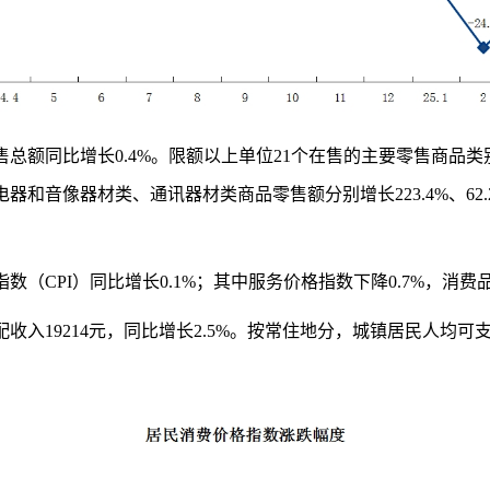
售总额同比增长
0.4
%
。限额以上单位
21
个在售的主要零售商品类
电器和音像器材类、通讯器材类商品零售额分别增长
223.4%
、
62
指数（
CPI
）同比
增长
0.1%
；其中服务价格指数
下降
0.
7
%
，消费
配收入
19214
元，同比增长
2.5%
。按常住地分，城镇居民人均可