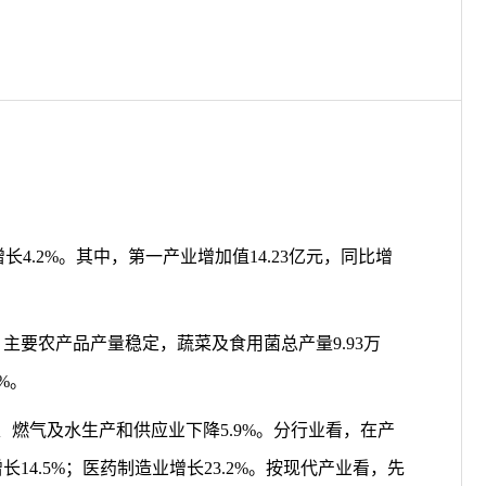
增长
4.2%
。其中，第一产业增加值
14.23
亿元，同比增
；主要农产品产量稳定，蔬菜及食用菌总产量
9.
93
万
%
。
、燃气及水生产和供应业
下降
5.9
%
。分行业看，在产
增长
14
.
5
%
；医药制造业增长
23.2
%
。按现代产业看，先