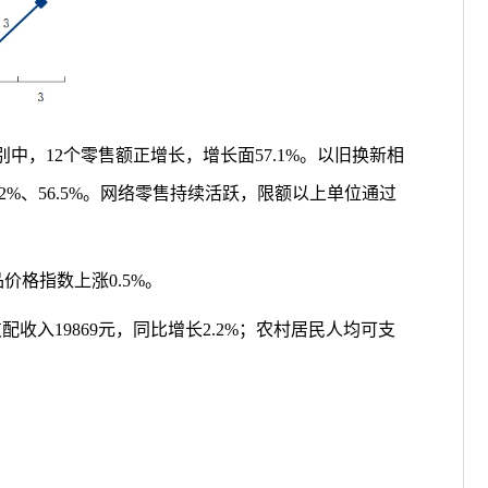
别中，
12
个零售额正增长，增长面
57.1%
。以旧换新相
.2%
、
56.5%
。网络零售持续活跃，限额以上单位通过
品价格指数
上涨
0.
5
%
。
支配收入
19869
元，同比增长
2.2%
；农村居民人均可支