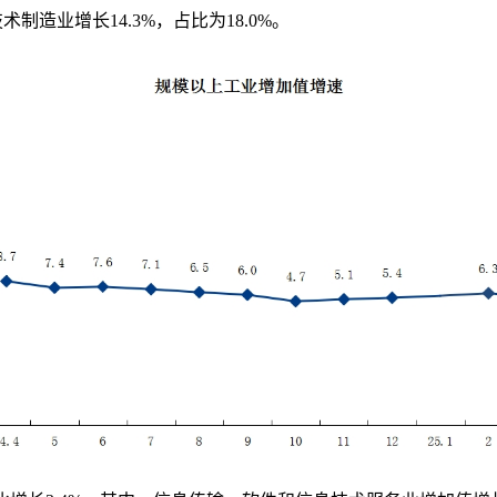
技术制造业增长
1
4.3
%
，占比为
1
8.0
%
。