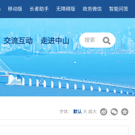
h
移动版
长者助手
无障碍版
政务微信
智能问答
交流互动
走进中山
搜索
字体：
默认
大
超大