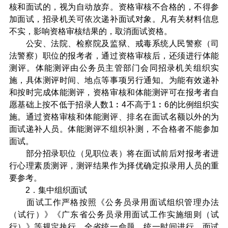
核和面试的，视为自动放弃。资格审核不合格的，不得参
加面试，招录机关可依次递补面试对象。凡有关材料信息
不实，影响资格审核结果的，取消面试资格。
公安、法院、检察院及监狱、戒毒系统人民警察（司
法警察）职位的报考者，通过资格审核后，还须进行体能
测评。体能测评由公务员主管部门会同招录机关组织实
施，具体测评时间、地点等事项另行通知。为能有效递补
和按时完成体能测评，资格审核和体能测评可在报考者自
愿基础上按不低于招录人数1︰4不高于1︰6的比例组织实
施。通过资格审核和体能测评、排名在面试名额以外的为
面试递补人员。体能测评不组织补测，不合格者不能参加
面试。
部分招录职位（见职位表）将在面试前后对报考者进
行心理素质测评，测评结果作为择优确定拟录用人员的重
要参考。
2．集中组织面试
面试工作严格按照《公务员录用面试组织管理办法
（试行）》《广东省公务员录用面试工作实施细则（试
行）》等规定执行，全省统一命题，统一时间进行。面试