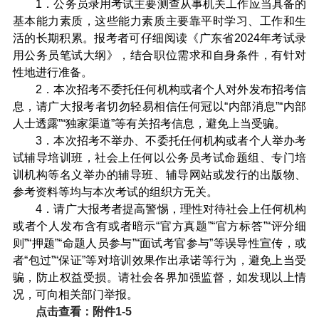
1．公务员录用考试主要测查从事机关工作应当具备的
基本能力素质，这些能力素质主要靠平时学习、工作和生
活的长期积累。报考者可仔细阅读《广东省2024年考试录
用公务员笔试大纲》，结合职位需求和自身条件，有针对
性地进行准备。
2．本次招考不委托任何机构或者个人对外发布招考信
息，请广大报考者切勿轻易相信任何冠以“内部消息”“内部
人士透露”“独家渠道”等有关招考信息，避免上当受骗。
3．本次招考不举办、不委托任何机构或者个人举办考
试辅导培训班，社会上任何以公务员考试命题组、专门培
训机构等名义举办的辅导班、辅导网站或发行的出版物、
参考资料等均与本次考试的组织方无关。
4．请广大报考者提高警惕，理性对待社会上任何机构
或者个人发布含有或者暗示“官方真题”“官方标答”“评分细
则”“押题”“命题人员参与”“面试考官参与”等误导性宣传，或
者“包过”“保证”等对培训效果作出承诺等行为，避免上当受
骗，防止权益受损。请社会各界加强监督，如发现以上情
况，可向相关部门举报。
点击查看：附件1-5