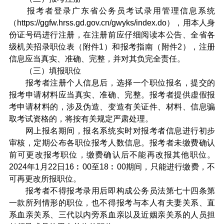
报考者登录广东省公务员考试录用管理信息系统
（https://ggfw.hrss.gd.gov.cn/gwyks/index.do），用本人身
份证号码进行注册，在注册前应仔细阅读本公告、全省各
级机关招录职位表（附件1）和报考指南（附件2），注册
信息应当真实、准确、完整，并对其负完全责任。
（三）填报职位
报考者注册个人信息后，选择一个职位报名，提交的
报考申请材料应当真实、准确、完整。报考者提供虚假报
考申请材料的，涉及伪造、变造有关证件、材料、信息骗
取考试资格的，将按有关规定严肃处理。
网上报名期间，报名系统实时对报考者信息进行初步
审核，定期公布各职位报考人数信息。报考者未缴费确认
前可更改报考职位，缴费确认后不能再改报其他职位。
2024年1月22日16︰00至18︰00期间，只能进行缴费，不
可再更改所报职位。
报考者不得报考录用后即构成公务员法第七十四条第
一款所列情形的职位，也不得报考与本人有夫妻关系、直
系血亲关系、三代以内旁系血亲以及近姻亲关系的人员担