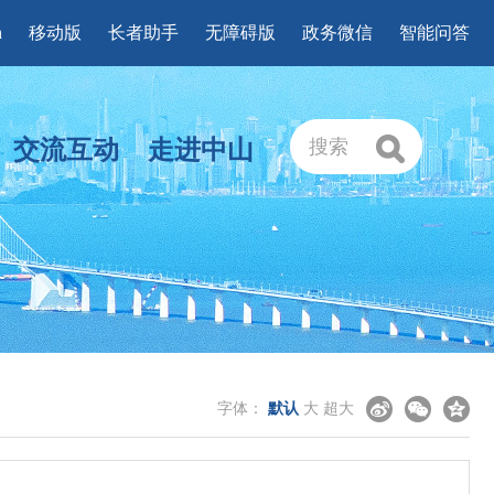
h
移动版
长者助手
无障碍版
政务微信
智能问答
交流互动
走进中山
搜索
字体：
默认
大
超大