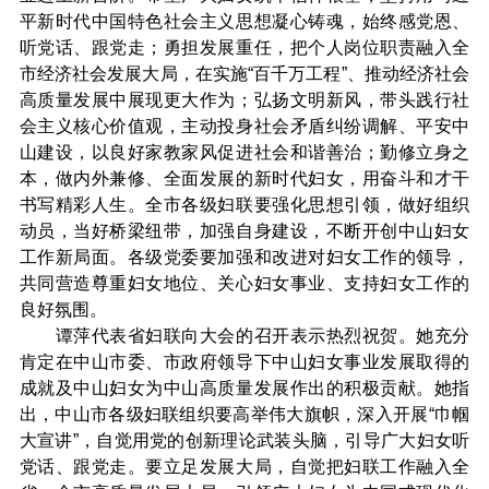
平新时代中国特色社会主义思想凝心铸魂，始终感党恩、
听党话、跟党走；勇担发展重任，把个人岗位职责融入全
市经济社会发展大局，在实施“百千万工程”、推动经济社会
高质量发展中展现更大作为；弘扬文明新风，带头践行社
会主义核心价值观，主动投身社会矛盾纠纷调解、平安中
山建设，以良好家教家风促进社会和谐善治；勤修立身之
本，做内外兼修、全面发展的新时代妇女，用奋斗和才干
书写精彩人生。全市各级妇联要强化思想引领，做好组织
动员，当好桥梁纽带，加强自身建设，不断开创中山妇女
工作新局面。各级党委要加强和改进对妇女工作的领导，
共同营造尊重妇女地位、关心妇女事业、支持妇女工作的
良好氛围。
谭萍代表省妇联向大会的召开表示热烈祝贺。她充分
肯定在中山市委、市政府领导下中山妇女事业发展取得的
成就及中山妇女为中山高质量发展作出的积极贡献。她指
出，中山市各级妇联组织要高举伟大旗帜，深入开展“巾帼
大宣讲”，自觉用党的创新理论武装头脑，引导广大妇女听
党话、跟党走。要立足发展大局，自觉把妇联工作融入全