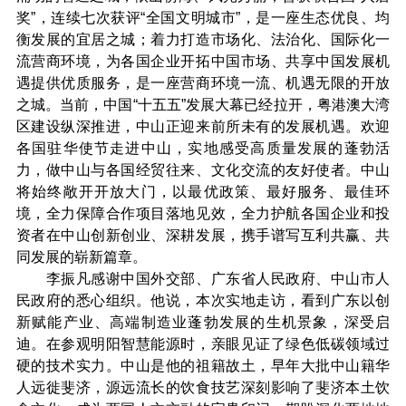
奖”，连续七次获评“全国文明城市”，是一座生态优良、均
衡发展的宜居之城；着力打造市场化、法治化、国际化一
流营商环境，为各国企业开拓中国市场、共享中国发展机
遇提供优质服务，是一座营商环境一流、机遇无限的开放
之城。当前，中国“十五五”发展大幕已经拉开，粤港澳大湾
区建设纵深推进，中山正迎来前所未有的发展机遇。欢迎
各国驻华使节走进中山，实地感受高质量发展的蓬勃活
力，做中山与各国经贸往来、文化交流的友好使者。中山
将始终敞开开放大门，以最优政策、最好服务、最佳环
境，全力保障合作项目落地见效，全力护航各国企业和投
资者在中山创新创业、深耕发展，携手谱写互利共赢、共
同发展的崭新篇章。
李振凡感谢中国外交部、广东省人民政府、中山市人
民政府的悉心组织。他说，本次实地走访，看到广东以创
新赋能产业、高端制造业蓬勃发展的生机景象，深受启
迪。在参观明阳智慧能源时，亲眼见证了绿色低碳领域过
硬的技术实力。中山是他的祖籍故土，早年大批中山籍华
人远徙斐济，源远流长的饮食技艺深刻影响了斐济本土饮