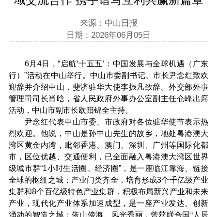
来源：中山日报
日期：2026年06月05日
6月4日，“启航‘十五五’：中国发展与全球机遇（广东
行）”活动在中山举行。中山市委副书记、市长尹念红致欢
迎辞并介绍中山，斐济驻华大使李振凡致辞。外交部外事
管理司司长肖晗，省人民政府外事办公室副主任仓峰出席
活动，中山市副市长欧阳锦全主持。
尹念红代表中山市委、市政府对各位驻华使节表示热
烈欢迎。他说，中山是孙中山先生的故乡，地处粤港澳大
湾区黄金内湾，毗邻香港、澳门、深圳、广州等国际化都
市，区位优越、交通便利，已全面融入粤港澳大湾区世界
级城市群“1小时生活圈、经济圈”，是一座临江靠海、链接
全球的枢纽之城；产业门类齐全，培育形成3个千亿级产业
集群和8个百亿级特色产业集群，积极布局新兴产业和未来
产业，现代化产业体系加速成型，是一座产业发达、创新
涌动的智造之城；依山傍海、风光秀丽，曾获联合国“人居