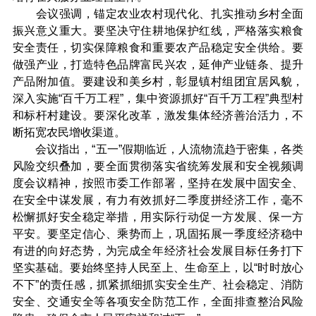
会议强调，锚定农业农村现代化、扎实推动乡村全面
振兴意义重大。要坚决守住耕地保护红线，严格落实粮食
安全责任，切实保障粮食和重要农产品稳定安全供给。要
做强产业，打造特色品牌富民兴农，延伸产业链条、提升
产品附加值。要建设和美乡村，彰显镇村组团宜居风貌，
深入实施“百千万工程”，集中资源抓好“百千万工程”典型村
和标杆村建设。要深化改革，激发集体经济善治活力，不
断拓宽农民增收渠道。
会议指出，“五一”假期临近，人流物流趋于密集，各类
风险交织叠加，要全面贯彻落实省统筹发展和安全视频调
度会议精神，按照市委工作部署，坚持在发展中固安全、
在安全中谋发展，有力有效抓好二季度拼经济工作，毫不
松懈抓好安全稳定举措，用实际行动促一方发展、保一方
平安。要坚定信心、乘势而上，巩固拓展一季度经济稳中
有进的向好态势，为完成全年经济社会发展目标任务打下
坚实基础。要始终坚持人民至上、生命至上，以“时时放心
不下”的责任感，抓紧抓细抓实安全生产、社会稳定、消防
安全、交通安全等各项安全防范工作，全面排查整治风险