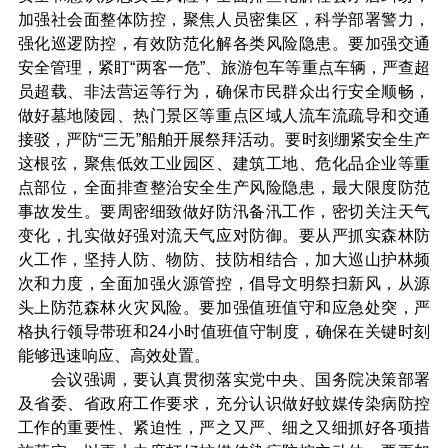
加强社会面整体防控，聚焦人员密集区，科学部署警力，
强化巡逻防控，有效防范化解各类风险隐患。要加强交通
安全管理，紧盯“两客一危”、旅游包车等重点车辆，严查超
员超载、非法营运等行为，确保市民群众出行安全顺畅，
做好墓地陵园、热门景区等重点区域人流车流疏导和交通
接驳，严防“三无”船舶开展祭拜活动。要时刻绷紧安全生产
这根弦，聚焦低效工业园区、建筑工地、危化品企业等重
点部位，全面排查整治安全生产风险隐患，最大限度防范
事故发生。要周密细致做好防汛备汛工作，密切关注天气
变化，扎实做好强对流天气应对防御。要从严抓实森林防
火工作，坚持人防、物防、技防相结合，加大巡山护林频
次和力度，全面加强火源管控，倡导文明祭扫新风，从源
头上防范森林火灾风险。要加强值班值守和应急处突，严
格执行领导带班和24小时值班值守制度，确保在关键时刻
能够迅速响应、高效处置。
会议强调，要认真贯彻落实党中央、国务院决策部署
及省委、省政府工作要求，充分认识做好蚊媒传染病防控
工作的重要性、紧迫性，严之又严、细之又细抓好各项措