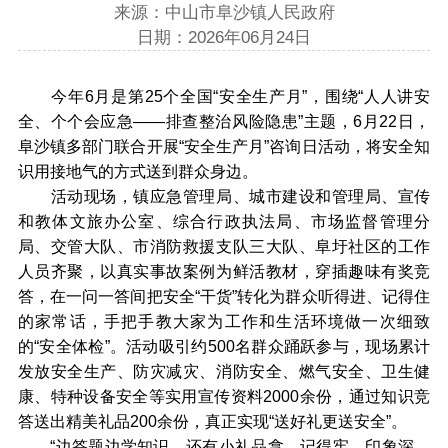
来源：中山市阜沙镇人民政府
日期：2026年06月24日
今年6月是第25个全国“安全生产月”，围绕“人人讲安
全、个个会应急——排查整治风险隐患”主题，6月22日，
阜沙镇多部门联合开展“安全生产月”咨询日活动，将安全知
识用接地气的方式送到群众身边。
活动现场，镇应急管理局、城市建设和管理局、宣传
和教体文旅办公室、综合行政执法局、市场监督管理分
局、交管大队、市消防救援支队三大队、阜圩社区的工作
人员齐聚，以真实事故案例为鲜活教材，穿插趣味有奖竞
答，在一问一答间把安全“干货”转化为群众听得进、记得住
的家常话，手把手教大家为工作和生活环境做一次细致
的“安全体检”。活动吸引约500名群众踊跃参与，现场累计
发放安全生产、防灾减灾、消防安全、燃气安全、卫生健
康、特种设备安全等实用宣传资料2000余份，通过知识竞
答送出精美礼品200余份，真正实现“送好礼更送安全”。
“边答题边学知识，还有小礼品拿，记得牢、印象深，