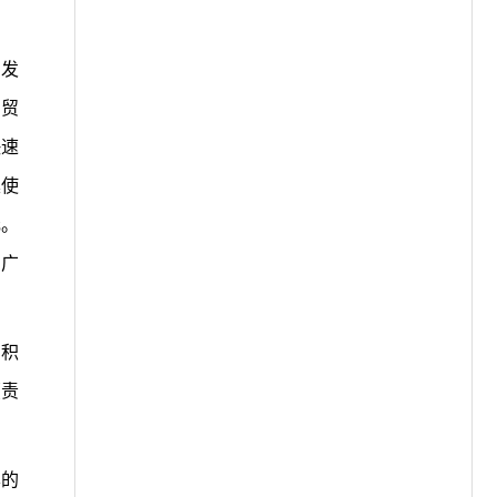
期发
口贸
快速
集使
元。
司广
。积
（责
本的