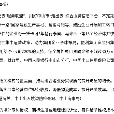
镇街）
出去’服务联盟”，用好中山市“走出去”综合服务信息平台，不定
带一路”国家建设生产基地、营销网络等，鼓励企业开展加工转
条件的企业骨干凭卡可5年畅行泰国、马来西亚等16个经济体并
资金集中运营政策，助力集团企业全球布局，便利集团资金归
给予不超过20%的支持，每个境外项目资助金额不超过30万
局、财政局、中国人民银行中山市分行、中国出口信用保险公
通关模式的覆盖面，推动组合港业务实现质的提升与量的增长
落实口岸经营单位规范收费，降低物流成本，提升通关效率。
港海关、中山出入境边防检查站、中山海事局）
的境外专利授权、商标注册或地理标志诉讼，每件给予维权成