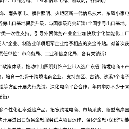
单位：市商务局、工业和信息化局、财政局，各镇街）
饰、南头家电、横栏照明、火炬区新一代信息技术、东凤小家
浴房出口基地提质升级，与国家级商会新建1个国字号出口基地
分类一次性支持。引导外贸优势产业企业加快数字化智能化工
巨人”企业、制造业单项冠军企业给予相应的资金补贴。对首次
（责任单位：市商务局、工业和信息化局，各有关镇街）
带”政策体系，推动中山照明灯饰产业带入选广东省“跨境电商＋
营，培育一批骨干跨境电商企业。支持东区、古镇、沙溪3个电
设等方面开展先行先试。深化电商平台合作，年内举办不少于3
镇街）
多个性化汇率避险产品，拓宽跨境电商、市场采购、新型离岸
开展进出口贸易金融服务试点项目运作，强化“金融+保税”功