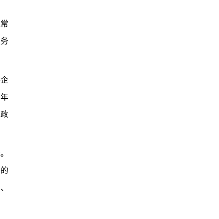
正常
服务
持企
的年
财政
元。
件的
局、