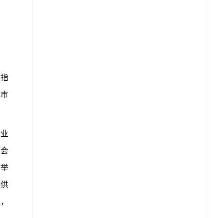
要指
我市
企业
博会
”举
链供
业，