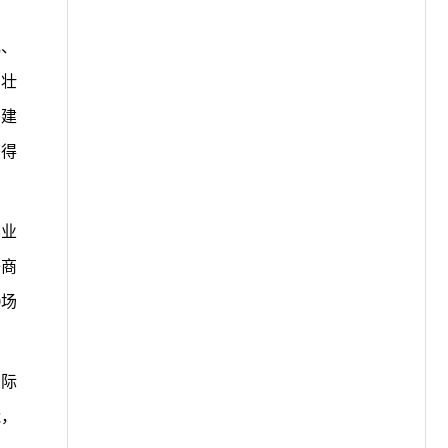
电、
。壮
厂建
获得
产业
子商
0场
国际
能，