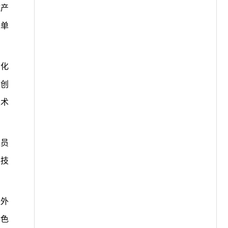
成产
任单
系化
过创
技术
人员
科技
程外
特色