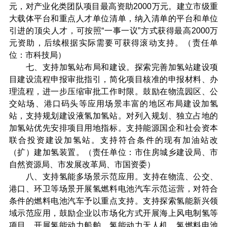
元，对产业化类团队项目最高资助2000万元。建立市级重
大载体平台和重点人才单位清单，纳入清单的平台和单位
引进的顶尖人才，可按照“一事一议”方式获得最高2000万
元资助，后续根据实际需要可获得滚动支持。（责任单
位：市科技局）
七、支持加氢站布局和建设。探索完善加氢站建设项
目建设流程申报审批指引，简化项目核准的申报材料、办
理流程，进一步压缩审批工作时限。鼓励在物流园区、公
交站场、港口码头等应用场景丰富的地区布局建设加氢
站，支持规划建设液氢加氢站。对列入规划、独立占地的
加氢站优先安排项目用地指标。支持能源国企和社会资本
联合投资建设加氢站。支持符合条件的现有加油站改
（扩）建加氢装置。（责任单位：市住房城乡建设局、市
自然资源局、市发展改革局、市国资委）
八、支持氢能多场景示范应用。支持在物流、公交、
港口、环卫等场景开展氢燃料电池汽车示范运营，对符合
条件的燃料电池汽车予以重点支持。支持探索氢能新兴领
域示范应用，鼓励企业以市场化方式开展海上风电制氢等
项目，开展氢能动力船舶、氢能动力无人机、氢燃料电池