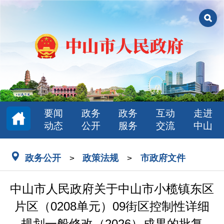
要闻
政务
政务
互动
走进
动态
公开
服务
交流
中山
政务公开
政策法规
市政府文件
>
>
中山市人民政府关于中山市小榄镇东区
片区（0208单元）09街区控制性详细
规划一般修改（2026）成果的批复