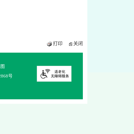
打印
关闭
地图
2868号