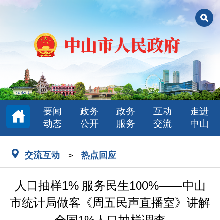
要闻
政务
政务
互动
走进
动态
公开
服务
交流
中山
交流互动
热点回应
>
人口抽样1% 服务民生100%——中山
市统计局做客《周五民声直播室》讲解
全国1%人口抽样调查