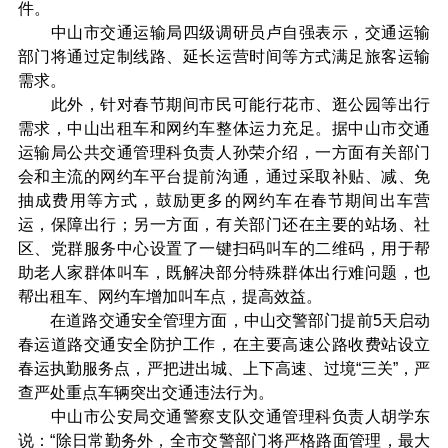
件。
中山市交通运输局四级调研员卢自强表示，交通运输
部门将通过定制线路、延长运营时间等方式满足旅客运输
需求。
此外，针对春节期间市民可能行花市、逛公园等出行
需求，中山出租车和网约车整体运力充足。据中山市交通
运输局公共交通管理科负责人孙荣介绍，一方面有关部门
会和主流的网约车平台提前沟通，通过采取补贴、减、免
抽成费用等方式，鼓励更多的网约车在春节期间出车营
运，保障出行；另一方面，有关部门还在主要的站场、社
区、党群服务中心设置了一键扫码叫车的二维码，用于帮
助老人家群体叫车，既解决部分特殊群体出行难问题，也
帮出租车、网约车增加叫车点，提高效益。
在道路交通安全管理方面，中山交警部门提前5天启动
春运道路交通安全防护工作，在主要高速公路收费站设立
春运执勤服务点，严把进出城、上下高速、过境“三关”，严
查严处重点车辆突出交通违法行为。
中山市公安局交通警察支队交通管理科负责人胡学东
说：“除日常勤务外，全市交警部门将严格路面管理，最大