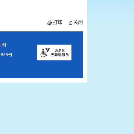
打印
关闭
地图
2868号