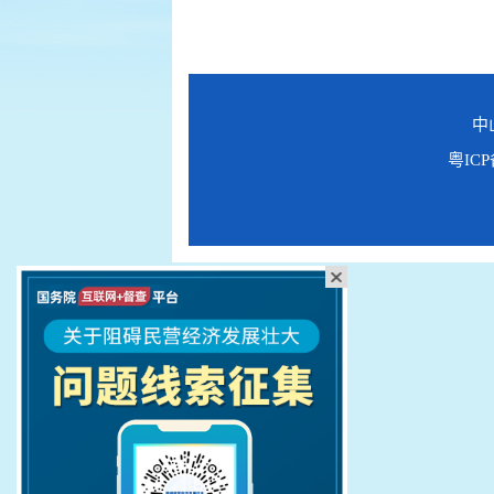
中
粤ICP