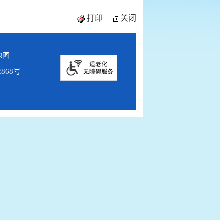
打印
关闭
地图
2868号